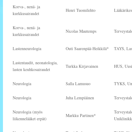
Korva-, nenä- ja
Henri Tuomilehto
Lääkärikes
kurkkusairaudet
Korva-, nenä- ja
Nicolas Mautemps
Terveystal
kurkkusairaudet
Lastenneurologia
Outi Saarenpää-Heikkilä*
TAYS, Las
Lastentaudit, neonatologia,
Turkka Kirjavainen
HUS, Uusi 
lasten keuhkosairaudet
Neurologia
Salla Lamusuo
TYKS, Uni
Neurologia
Juha Lempiäinen
Terveystal
Neurologia (myös
Terveystal
Markku Partinen*
liikennelääket erpät)
Uniklinikk