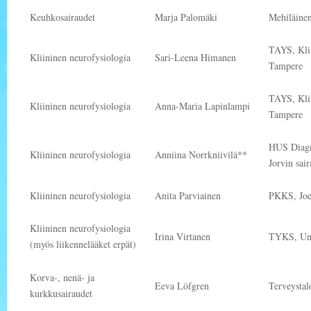
Keuhkosairaudet
Marja Palomäki
Mehiläine
TAYS, Klii
Kliininen neurofysiologia
Sari-Leena Himanen
Tampere
TAYS, Klii
Kliininen neurofysiologia
Anna-Maria Lapinlampi
Tampere
HUS Diagn
Kliininen neurofysiologia
Anniina Norrkniivilä**
Jorvin sai
Kliininen neurofysiologia
Anita Parviainen
PKKS, Joe
Kliininen neurofysiologia
Irina Virtanen
TYKS, Uni
(myös liikennelääket erpät)
Korva-, nenä- ja
Eeva Löfgren
Terveystal
kurkkusairaudet