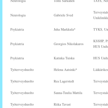
Neurologia
Tomi Sarkanen
TAYS, Neu
Terveystal
Neurologia
Gabriele Sved
Uniklinikk
Psykiatria
Juha Markkula*
TYKS, Uni
KSSHP, Psy
Psykiatria
Georgios Nikolakaros
HUS Unihäi
Psykiatria
Katinka Tuisku
HUS Unihäi
Työterveyshuolto
Helena Aatsinki*
Lääkärikes
Työterveyshuolto
Rea Lagerstedt
Terveystal
Työterveyshuolto
Sanna-Tuulia Mattila
Terveystal
Työterveyshuolto
Riika Tavast
Terveystal