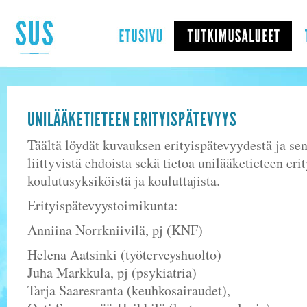
UNILÄÄKETIETEEN ERITYISPÄTEVYYS
Täältä löydät kuvauksen erityispätevyydestä ja se
liittyvistä ehdoista sekä tietoa unilääketieteen er
koulutusyksiköistä ja kouluttajista.
Erityispätevyystoimikunta:
Anniina Norrkniivilä, pj (KNF)
Helena Aatsinki (työterveyshuolto)
Juha Markkula, pj (psykiatria)
Tarja Saaresranta (keuhkosairaudet),