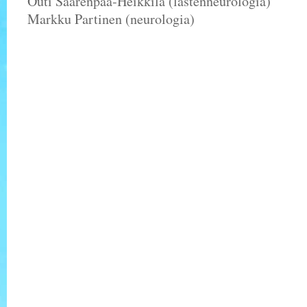
Outi Saarenpää-Heikkilä (lastenneurologia)
Markku Partinen (neurologia)