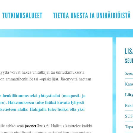
SEU
ttä voivat hakea unitutkijat tai unitutkimuksesta
Seur
lon ammattihenkilöt tai -opiskelijat. Jäsenyyttä haetaan
Kans
Liit
 henkilötunnus sekä yhteystiedot (maaposti- ja
ro). Hakemuksessa tulee lisäksi kuvata lyhyesti
Rekis
tieteen alalla. Hakijalla tulee lisäksi olla yksi
SUS:
elle sähköisenä
jasenet@sus.fi
. Hallitus käsittelee kaikki
Tapa
s astuu virallisesti voimaan ensimmäisen jäsenmaksun