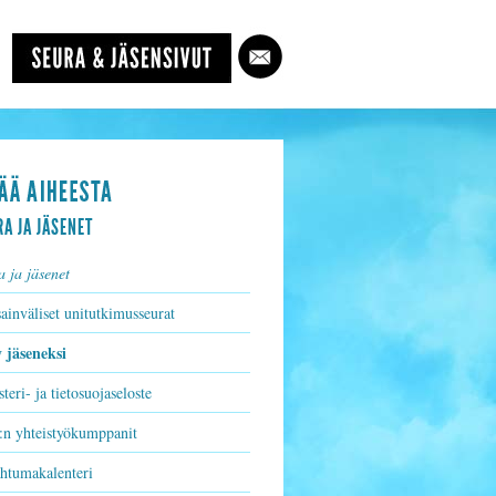
RA JA JÄSENET
a ja jäsenet
ainväliset unitutkimusseurat
y jäseneksi
teri- ja tietosuojaseloste
n yhteistyökumppanit
htumakalenteri