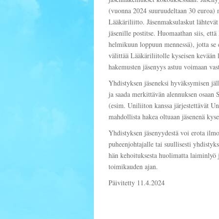
(vuonna 2024 suuruudeltaan 30 euroa) 
Lääkäriliitto. Jäsenmaksulaskut lähtevät
jäsenille postitse. Huomaathan siis, että
helmikuun loppuun mennessä), jotta se e
välittää Lääkäriliitolle kyseisen kevä
hakemusten jäsenyys astuu voimaan vas
Yhdistyksen jäseneksi hyväksymisen jälk
ja saada merkittävän alennuksen osaan S
(esim. Uniliiton kanssa järjestettävät 
mahdollista hakea oltuaan jäsenenä kyse
Yhdistyksen jäsenyydestä voi erota ilmoi
puheenjohtajalle tai suullisesti yhdisty
hän kehoituksesta huolimatta laiminlyö
toimikauden ajan.
Päivitetty 11.4.2024