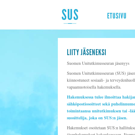
LIITY JÄSENEKSI
Suomen Unitutkimusseuran jäsenyys
Suomen Unitutkimusseuran (SUS) jäsenyy
kiinnostuneet sosiaali- ja terveydenhuol
vapaamuotoisella hakemuksella.
Hakemuksessa tulee ilmoittaa hakijan
sähköpostiosoitteet sekä puhelinnume
toimintaansa unitutkimuksen tai -lääke
suosittelija, joka on SUS:n jäsen.
Hakemukset osoitetaan SUS:n hallituks
jäsenhakemukset kokouksessaan. Jäsenyy