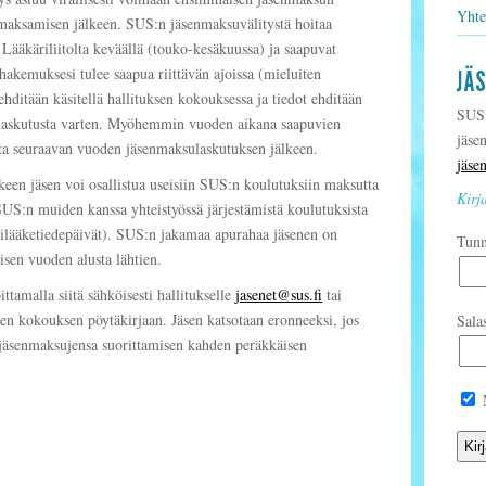
Yhte
maksamisen jälkeen. SUS:n jäsenmaksuvälitystä hoitaa
 Lääkäriliitolta keväällä (touko-kesäkuussa) ja saapuvat
 hakemuksesi tulee saapua riittävän ajoissa (mieluiten
hditään käsitellä hallituksen kokouksessa ja tiedot ehditään
SUS 
än laskutusta varten. Myöhemmin vuoden aikana saapuvien
jäse
ta seuraavan vuoden jäsenmaksulaskutuksen jälkeen.
jäse
een jäsen voi osallistua useisiin SUS:n koulutuksiin maksutta
Kirj
US:n muiden kanssa yhteistyössä järjestämistä koulutuksista
Unilääketiedepäivät). SUS:n jakamaa apurahaa jäsenen on
Tun
isen vuoden alusta lähtien.
ttamalla siitä sähköisesti hallitukselle
jasenet@sus.fi
tai
ksen kokouksen pöytäkirjaan. Jäsen katsotaan eronneeksi, jos
Sala
 jäsenmaksujensa suorittamisen kahden peräkkäisen
M