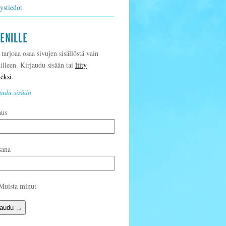
ystiedot
tarjoaa osaa sivujen sisällöstä vain
nilleen. Kirjaudu sisään tai
liity
neksi
.
audu sisään
nus
sana
uista minut