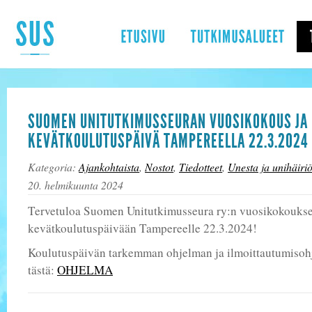
SUOMEN UNITUTKIMUSSEURAN VUOSIKOKOUS JA
KEVÄTKOULUTUSPÄIVÄ TAMPEREELLA 22.3.2024
Kategoria:
Ajankohtaista
,
Nostot
,
Tiedotteet
,
Unesta ja unihäiriö
20. helmikuunta 2024
Tervetuloa Suomen Unitutkimusseura ry:n vuosikokoukse
kevätkoulutuspäivään Tampereelle 22.3.2024!
Koulutuspäivän tarkemman ohjelman ja ilmoittautumisoh
tästä:
OHJELMA